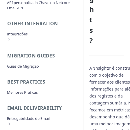
API personalizada Chave no Netcore
O que é a aprovação Fast Track?
Como passar argumentos únicos em
h
Email API
cada SMTP email?
Como é que começo a enviar e-mails?
t
Como ver os cabeçalhos das
Requisitos para o Envio de Domínios
OTHER INTEGRATION
mensagens?
s
Como usar as Tags no Netcore Email
Integrações
API ?
?
Devo integrar com SMTP ou API ?
Integração de código aberto
Como recuperar ou alterar minha
Outra Integração App
MIGRATION GUIDES
senha SMTP do painel Netcore Email
API
Guias de Migração
A 'Insights' é constr
Estou recebendo o erro - "autenticação
com o objetivo de
falhou" ou "endereço do remetente
BEST PRACTICES
fornecer aos clientes
rejeitado" ou "hospedeiro do cliente
rejeitado" enquanto enviava e-mails
informações para a
Melhores Práticas
sobre SMTP ?
dos registos e da
Posso usar vários domínios para enviar
contagem sumária. 
EMAIL DELIVERABILITY
e-mails usando o Pepipost?
focamos em métrica
A senha SMTP é diferente da senha de
desempenho que dã
Entregabilidade de Email
login da conta?
uma melhor imagem