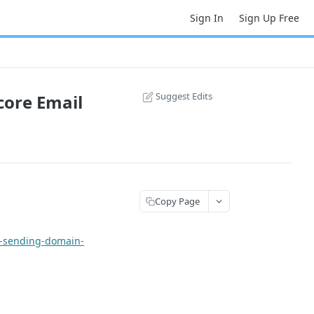
Sign In
Sign Up Free
Suggest Edits
core Email
Copy Page
a-sending-domain-