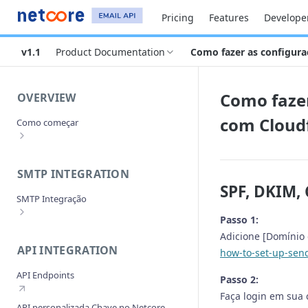
Pricing
Features
Develope
v1.1
Product Documentation
Como fazer as configura
Como fazer
OVERVIEW
com Cloud
Como começar
Cadastre-se e ative sua conta
Como configurar o envio de domínios?
SMTP INTEGRATION
SPF, DKIM,
Envio de verificação de domínio
SMTP Integração
O que é o processo de aprovação de
Passo 1:
domínio?
Como fazer a integração SMTP?
Adicione [Domínio 
O que fazer se o seu domínio
Como integrar com diferentes
API INTEGRATION
how-to-set-up-sen
remetente for rejeitado?
servidores de e-mail ?
API Endpoints
Como obter as credenciais SMTP e API
Passo 2:
Como integrar os seus Clientes de
-
Correio?(
Faça login em sua 
API personalizada Chave no Netcore